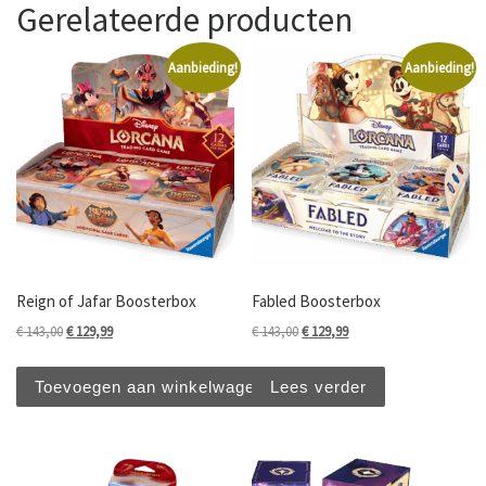
Gerelateerde producten
Aanbieding!
Aanbieding!
Reign of Jafar Boosterbox
Fabled Boosterbox
Oorspronkelijke prijs was: € 143,00.
Huidige prijs is: € 129,99.
Oorspronkelijke prijs was: € 143,
Huidige prijs is: € 129,99
€
143,00
€
129,99
€
143,00
€
129,99
Toevoegen aan winkelwagen
Lees verder