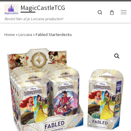
MagicCastleTCG
Ga naar inhoud
Search
Me
Bestel hier al je Lorcana producten!
Home
»
Lorcana
»
Fabled Starterdecks