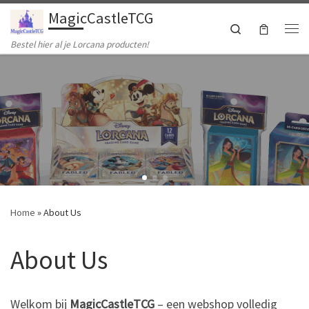
MagicCastleTCG
Ga naar inhoud
Search
Me
Bestel hier al je Lorcana producten!
Home
»
About Us
About Us
Welkom bij
MagicCastleTCG
– een webshop volledig