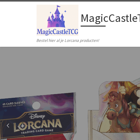
Ga naar inhoud
MagicCastle
Bestel hier al je Lorcana producten!